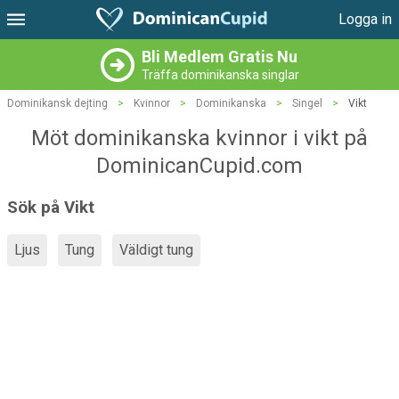
Logga in
Bli Medlem Gratis Nu
Träffa dominikanska singlar
Dominikansk dejting
>
Kvinnor
>
Dominikanska
>
Singel
>
Vikt
Möt dominikanska kvinnor i vikt på
DominicanCupid.com
Sök på Vikt
Ljus
Tung
Väldigt tung