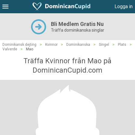
Logga in
Bli Medlem Gratis Nu
Träffa dominikanska singlar
Dominikansk dejting
>
Kvinnor
>
Dominikanska
>
Singel
>
Plats
>
Valverde
>
Mao
Träffa Kvinnor från Mao på
DominicanCupid.com