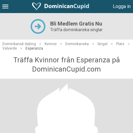
Logga in
Bli Medlem Gratis Nu
Träffa dominikanska singlar
Dominikansk dejting
>
Kvinnor
>
Dominikanska
>
Singel
>
Plats
>
Valverde
>
Esperanza
Träffa Kvinnor från Esperanza på
DominicanCupid.com