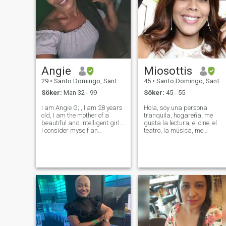
Angie
Miosottis
29
•
Santo Domingo, Santo Domingo, Dominikanska Rep.
45
•
Santo Domingo, Santo Domingo, Dominikanska Rep.
Söker:
Man 32 - 99
Söker:
45 - 55
I am Angie G; , I am 28 years
Hola, soy una persona
old, I am the mother of a
tranquila, hogareña, me
beautiful and intelligent girl...
gusta la lectura, el cine, el
I consider myself an
teatro, la música, me
enterprising, enthusiastic
encanta cocinar, disfruto del
and romantic woman, I study
baile, de la compañía de
nutrition, cosmiatry and
amigos y familiares.
facial aesthetics... I work as
Buscando a alguien que
a personal trainer and nutri
comparta intereses
similares y valore la familia
tan