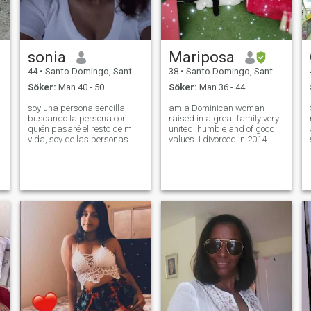
sonia
Mariposa
44
•
Santo Domingo, Santo Domingo, Dominikanska Rep.
38
•
Santo Domingo, Santo Domingo, Dominikanska Rep.
Söker:
Man 40 - 50
Söker:
Man 36 - 44
soy una persona sencilla,
am a Dominican woman
buscando la persona con
raised in a great family very
quién pasaré el resto de mi
united, humble and of good
vida, soy de las personas
values. I divorced in 2014
que no me sorprende
and I have a 10 years old
muchas cosas, se controlar
boy. He has a special
mis emociones, creo más en
condition and consequently
los hechos que en las
has autism a and he is the
palabras. tengo 5 años
king of the family. Im teacher
soltera y seguiré así hast
in the