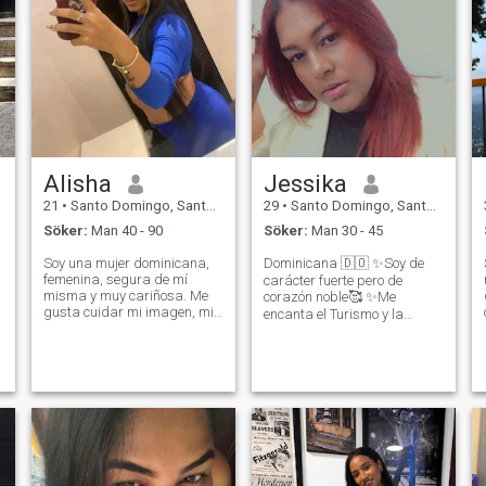
Alisha
Jessika
21
•
Santo Domingo, Santo Domingo, Dominikanska Rep.
29
•
Santo Domingo, Santo Domingo, Dominikanska Rep.
Söker:
Man 40 - 90
Söker:
Man 30 - 45
Soy una mujer dominicana,
Dominicana 🇩🇴 ✨Soy de
femenina, segura de mí
carácter fuerte pero de
misma y muy cariñosa. Me
corazón noble🥰 ✨Me
gusta cuidar mi imagen, mi
encanta el Turismo y la
energía y disfrutar de la vida
naturaleza🌳🪵 ✨Una
sin complicaciones. Valoro la
invitación que no rechazaría
honestidad, el respeto y la
es a la playa 🏝️ ✨ Me gusta
buena conversación. Me
considero dominante pero
el vino 🍷 ✨Estudiante de
tierna, sé l
Inglés 🤓