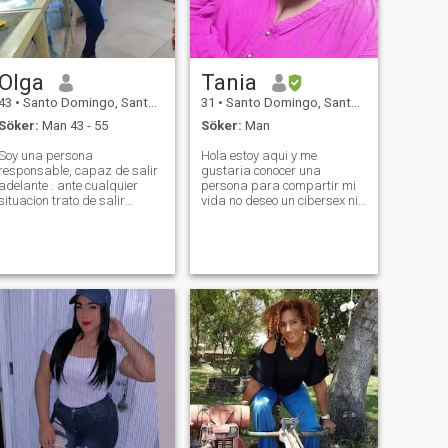
Olga
Tania
43
•
Santo Domingo, Santo Domingo, Dominikanska Rep.
31
•
Santo Domingo, Santo Domingo, Dominikanska Rep.
Söker:
Man 43 - 55
Söker:
Man
Soy una persona
Hola estoy aqui y me
responsable, capaz de salir
gustaria conocer una
adelante . ante cualquier
persona para compartir mi
situacion trato de salir
vida no deseo un cibersex ni
adelante buscando la mejor
una relacion virtual..quiero
solucion. Soy una persona
algo real para la vida yo
alegre, buena compañera,
trabajo ,estudio y tengo 1 hijo
sincera. me gusta viajar
que amo pero me falta una
conocer otras culturas. me
pareja si es verdadero nos
encanta disfrutar al max
ponemos en c