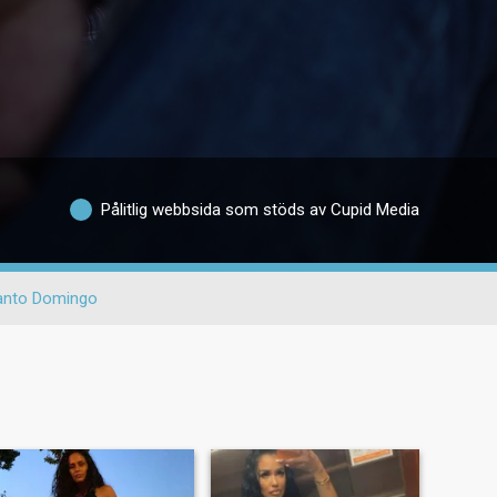
Pålitlig webbsida som stöds av Cupid Media
anto Domingo