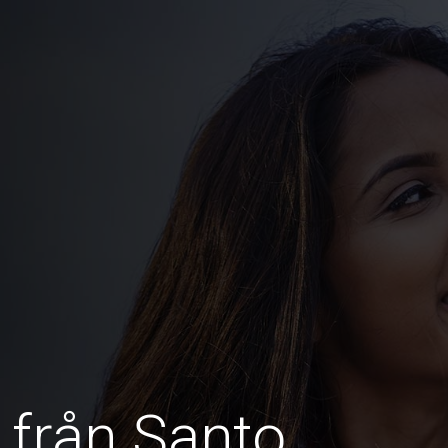
 från Santo