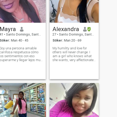
Mayra
Alexandra
41
•
Santo Domingo, Santo Domingo, Dominikanska Rep.
27
•
Santo Domingo, Santo Domingo, Dominikanska Rep.
Söker:
Man 40 - 45
Söker:
Man 20 - 69
Soy una persona amable
My humility and love for
cariñosa respetuosa cómo
others will never change. I
los sentimientos con eso
am a girl who knows what
superarme y llegar lejos muy
she wants, very affectionate,
lejos deseos de formar mi
loyal, loving, tender. Do not
propio negocio tener mi
write to me if I do not interest
propia empresa volar alto
you because then I feel bad.
hasta llegar donde quiero
Here I am, my beautiful
estar trabajar duro junto a
husband, looking for you.
un compañero que e