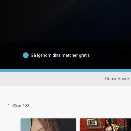
Gå igenom dina matcher gratis
Dominikansk 
1 - 35 av 100