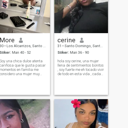
More
cerine
30
•
Los Alcarrizos, Santo Domingo, Dominikanska Rep.
31
•
Santo Domingo, Santo Domingo, Dominikanska Rep.
Söker:
Man 40 - 52
Söker:
Man 36 - 90
Soy una chica dulce atenta
hola soy cerine, una mujer
cariñosa que le gusta pasar
llena de sentimientos bonitos
momentos en familia me
, soy fuerte me eh tocado vivir
considero una mujer muy
de todo en esta vida , cada
honesta con lo pie en la tierra
vivencias me hace más
no me gusta mentir ni jugar
fuerte, soy tranquila, no me
sucio prefiero una persona
gustan los escándalo, los
sincera que diga la verdad y
problemas, ni el desorden,
no una persona que mienta
me gusta la tranquilidad,
para l