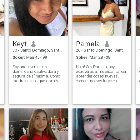
Keyt
Pamela
30
•
Santo Domingo, Santo Domingo, Dominikanska Rep.
26
•
Santo Domingo, Santo Domingo, Dominikanska Rep.
Söker:
Man 45 - 99
Söker:
Man 28 - 38
Soy una joven diosa
Hola! Soy Pamela, soy
dominicana cautivadora y
extrovertida, me encanta leer,
segura de sí misma. Como
aprender cosas nuevas,
madre soltera que abraza la
conocer nuevos lugares.
sensualidad de la vida, te
Comprometida con mis
invito a unirte a mí . Mi
objetivos. Me gustan las
nombre es KEYT,
actividades físicas; correr el
descubrirás una tentadora
gimnasio. Actividades
combinación de encanto,
recreativas; Salir a caminar,
inteligencia y pasión
ir por un café, bail
indómita. A