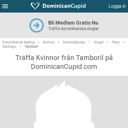
Logga in
Bli Medlem Gratis Nu
Träffa dominikanska singlar
Dominikansk dejting
>
Kvinnor
>
Dominikanska
>
Singel
>
Plats
>
Santiago
>
Tamboril
Träffa Kvinnor från Tamboril på
DominicanCupid.com