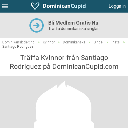
Logga in
Bli Medlem Gratis Nu
Träffa dominikanska singlar
Dominikansk dejting
>
Kvinnor
>
Dominikanska
>
Singel
>
Plats
>
Santiago Rodríguez
Träffa Kvinnor från Santiago
Rodríguez på DominicanCupid.com