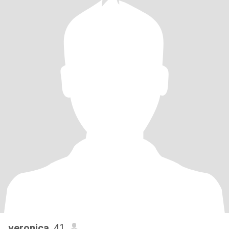
veronica
, 41