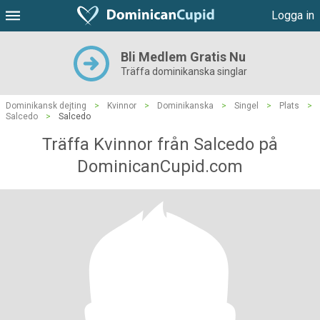
Logga in
Bli Medlem Gratis Nu
Träffa dominikanska singlar
Dominikansk dejting
>
Kvinnor
>
Dominikanska
>
Singel
>
Plats
>
Salcedo
>
Salcedo
Träffa Kvinnor från Salcedo på
DominicanCupid.com