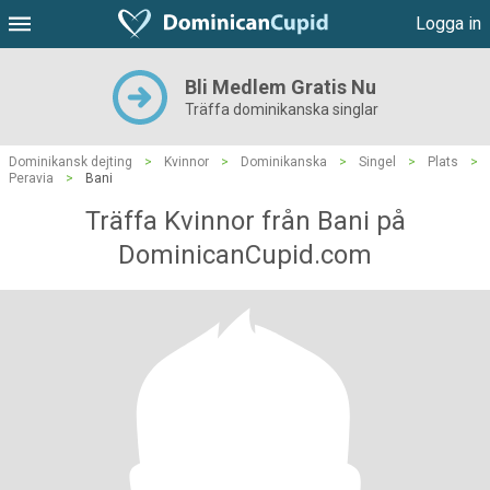
Logga in
Bli Medlem Gratis Nu
Träffa dominikanska singlar
Dominikansk dejting
>
Kvinnor
>
Dominikanska
>
Singel
>
Plats
>
Peravia
>
Bani
Träffa Kvinnor från Bani på
DominicanCupid.com