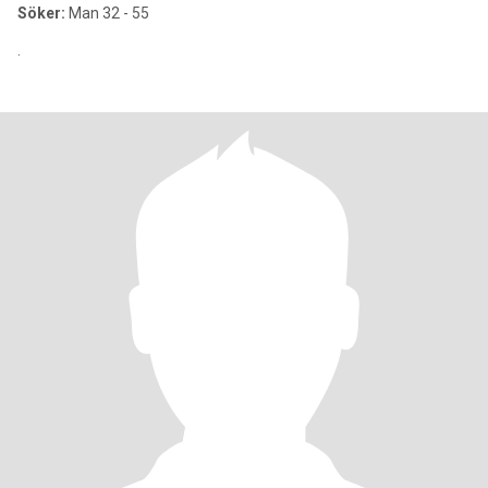
Söker:
Man 32 - 55
.