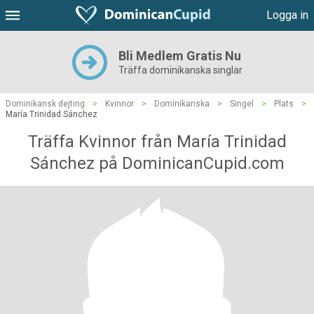
Logga in
Bli Medlem Gratis Nu
Träffa dominikanska singlar
Dominikansk dejting
>
Kvinnor
>
Dominikanska
>
Singel
>
Plats
>
María Trinidad Sánchez
Träffa Kvinnor från María Trinidad
Sánchez på DominicanCupid.com