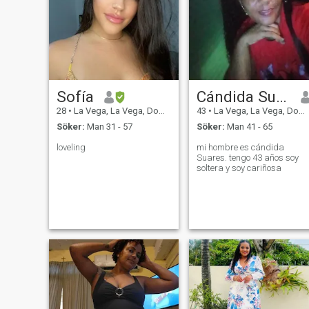
Sofía
Cándida Suares
28
•
La Vega, La Vega, Dominikanska Rep.
43
•
La Vega, La Vega, Dominikanska Rep.
Söker:
Man 31 - 57
Söker:
Man 41 - 65
loveling
mi hombre es cándida
Suares. tengo 43 años soy
soltera y soy cariñosa