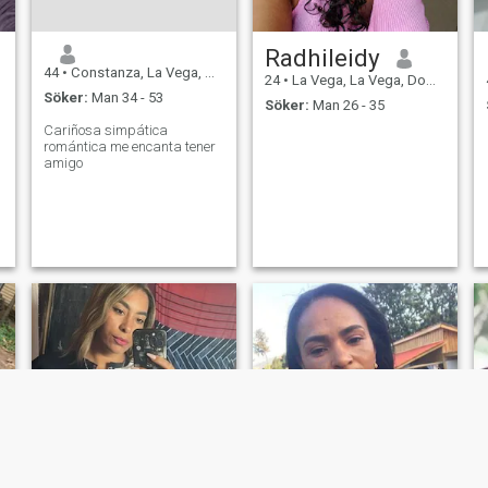
Radhileidy
44
•
Constanza, La Vega, Dominikanska Rep.
24
•
La Vega, La Vega, Dominikanska Rep.
Söker:
Man 34 - 53
Söker:
Man 26 - 35
Cariñosa simpática
romántica me encanta tener
amigo