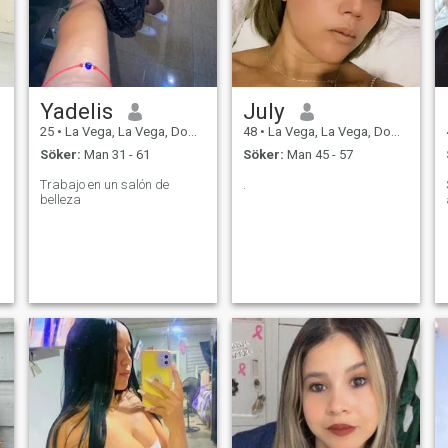
Yadelis
July
25
•
La Vega, La Vega, Dominikanska Rep.
48
•
La Vega, La Vega, Dominikanska Rep.
Söker:
Man 31 - 61
Söker:
Man 45 - 57
Trabajo en un salón de
.
belleza