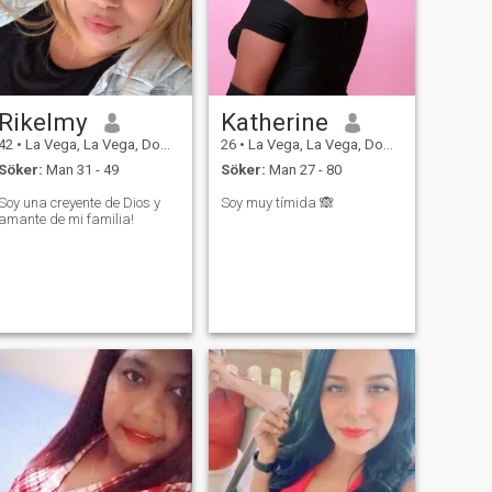
Rikelmy
Katherine
42
•
La Vega, La Vega, Dominikanska Rep.
26
•
La Vega, La Vega, Dominikanska Rep.
Söker:
Man 31 - 49
Söker:
Man 27 - 80
Soy una creyente de Dios y
Soy muy tímida 🙈
amante de mi familia!