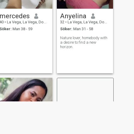
mercedes
Anyelina
40
•
La Vega, La Vega, Dominikanska Rep.
32
•
La Vega, La Vega, Dominikanska Rep.
Söker:
Man 38 - 59
Söker:
Man 31 - 58
Nature lover, homebody with
a desire to find a new
horizon.