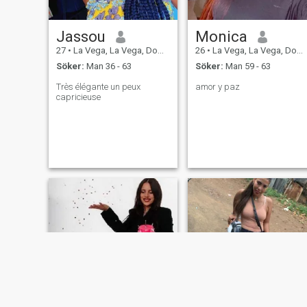
Jassou
Monica
27
•
La Vega, La Vega, Dominikanska Rep.
26
•
La Vega, La Vega, Dominikanska Rep.
Söker:
Man 36 - 63
Söker:
Man 59 - 63
Très élégante un peux
amor y paz
capricieuse