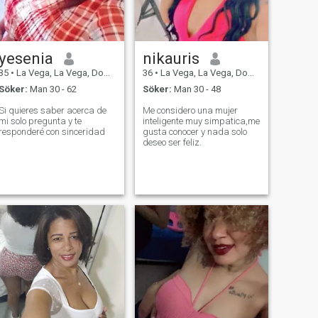
yesenia
nikauris
35
•
La Vega, La Vega, Dominikanska Rep.
36
•
La Vega, La Vega, Dominikanska Rep.
Söker:
Man 30 - 62
Söker:
Man 30 - 48
Si quieres saber acerca de
Me considero una mujer
mi solo pregunta y te
inteligente muy simpatica,me
responderé con sinceridad
gusta conocer y nada solo
deseo ser feliz.