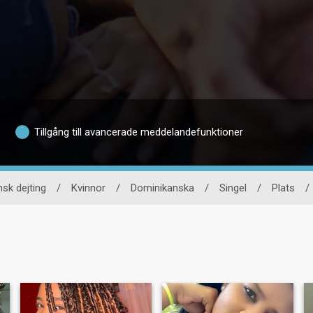
Tillgång till avancerade meddelandefunktioner
sk dejting
/
Kvinnor
/
Dominikanska
/
Singel
/
Plats
/