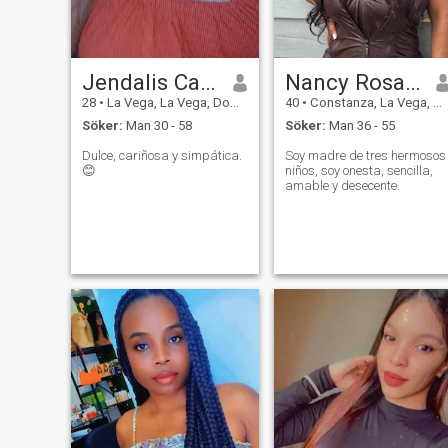
Jendalis Canela
Nancy Rosa Luna
28
•
La Vega, La Vega, Dominikanska Rep.
40
•
Constanza, La Vega, Dominikanska Rep.
Söker:
Man 30 - 58
Söker:
Man 36 - 55
Dulce, cariñosa y simpática.
Soy madre de tres hermosos
😊
niños, soy onesta, sencilla,
amable y desecente.