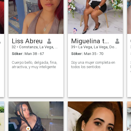
Liss Abreu
Miguelina tapia
32
•
Constanza, La Vega, Dominikanska Rep.
39
•
La Vega, La Vega, Dominikanska Rep.
Söker:
Man 38 - 67
Söker:
Man 35 - 70
Cuerpo bello, delgada, fina,
Soy una mujer completa en
atractiva, y muy inteligente
todos los sentidos