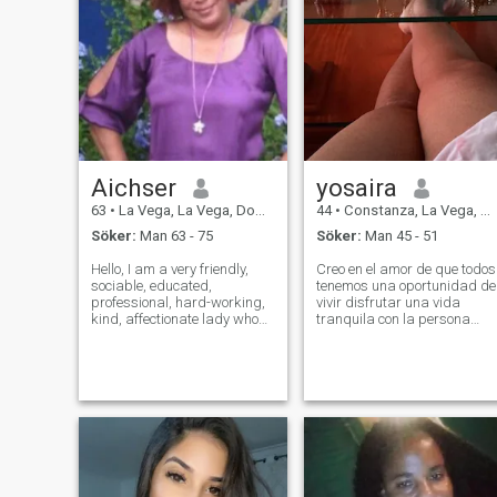
Aichser
yosaira
63
•
La Vega, La Vega, Dominikanska Rep.
44
•
Constanza, La Vega, Dominikanska Rep.
Söker:
Man 63 - 75
Söker:
Man 45 - 51
Hello, I am a very friendly,
Creo en el amor de que todos
sociable, educated,
tenemos una oportunidad de
professional, hard-working,
vivir disfrutar una vida
kind, affectionate lady who
tranquila con la persona
wants to cultivate friendship,
adecuada para ti . Sin
and if there is any other
drama no juego y tampoco
interest, may God bless you. I
me pida dinero ni fotos ni
am a Protestant Christian, I
video , no estoy en esta
am not looking for economic
pajina para engañar a
nadie ni que me engañe