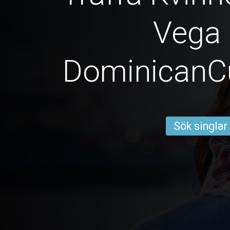
Vega
DominicanC
Sök singlar