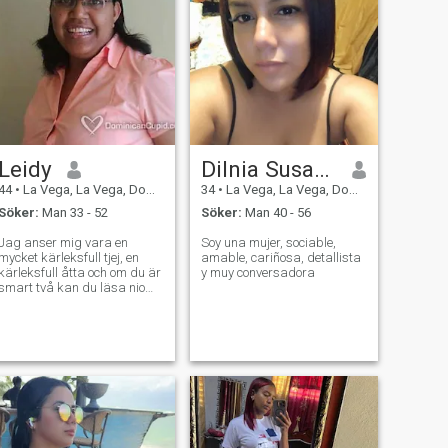
Leidy
Dilnia Susana
44
•
La Vega, La Vega, Dominikanska Rep.
34
•
La Vega, La Vega, Dominikanska Rep.
Söker:
Man 33 - 52
Söker:
Man 40 - 56
Jag anser mig vara en
Soy una mujer, sociable,
mycket kärleksfull tjej, en
amable, cariñosa, detallista
kärleksfull åtta och om du är
y muy conversadora
smart två kan du läsa nio
väl min profil och tre du
kommer att hantera åtta att
ha noll kommunikation med
mig sex Jag älskar noll att
veta nya fem platser så jag
hoppas att jag kan läsa
mycket väl att ha kontakt
med mig