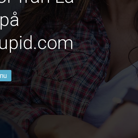
 på
upid.com
 nu