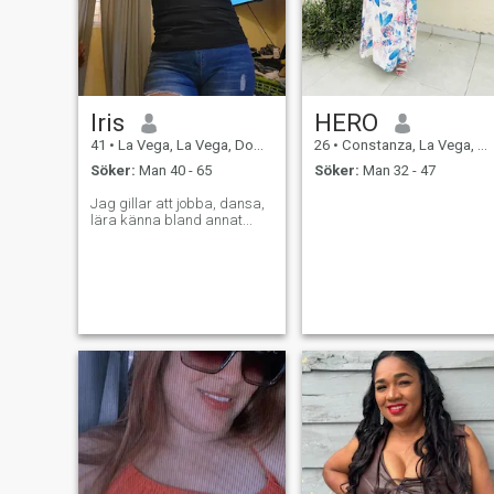
Iris
HERO
41
•
La Vega, La Vega, Dominikanska Rep.
26
•
Constanza, La Vega, Dominikanska Rep.
Söker:
Man 40 - 65
Söker:
Man 32 - 47
Jag gillar att jobba, dansa,
lära känna bland annat...