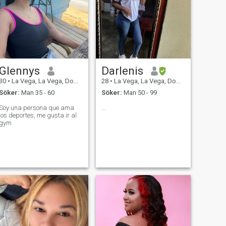
Glennys
Darlenis
30
•
La Vega, La Vega, Dominikanska Rep.
28
•
La Vega, La Vega, Dominikanska Rep.
Söker:
Man 35 - 60
Söker:
Man 50 - 99
Soy una persona que ama
...
los deportes, me gusta ir al
gym