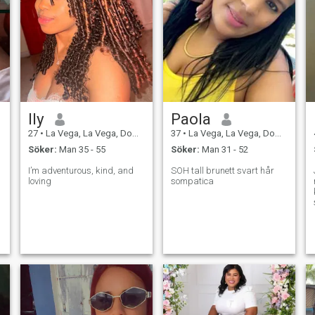
Ily
Paola
27
•
La Vega, La Vega, Dominikanska Rep.
37
•
La Vega, La Vega, Dominikanska Rep.
Söker:
Man 35 - 55
Söker:
Man 31 - 52
I’m adventurous, kind, and
SOH tall brunett svart hår
loving
sompatica