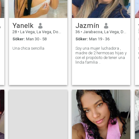
Yanelk
Jazmín
28
•
La Vega, La Vega, Dominikanska Rep.
36
•
Jarabacoa, La Vega, Dominikanska Rep.
Söker:
Man 30 - 58
Söker:
Man 19 - 36
Una chica sencilla
Soy una mujer luchadora ,
madre de 2 hermosas hijas y
con el propósito de tener una
linda familia ..