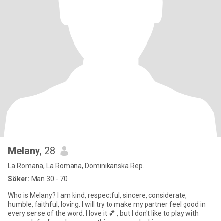
Melany
, 28
La Romana, La Romana, Dominikanska Rep.
Söker:
Man 30 - 70
Who is Melany? I am kind, respectful, sincere, considerate,
humble, faithful, loving. I will try to make my partner feel good in
every sense of the word. I love it 💕 , but I don't like to play with