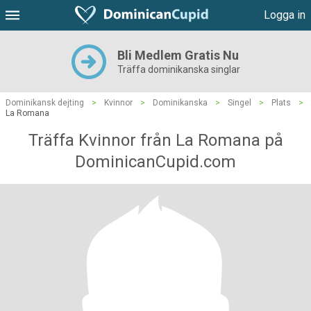
Logga in
Bli Medlem Gratis Nu
Träffa dominikanska singlar
Dominikansk dejting
>
Kvinnor
>
Dominikanska
>
Singel
>
Plats
>
La Romana
Träffa Kvinnor från La Romana på
DominicanCupid.com