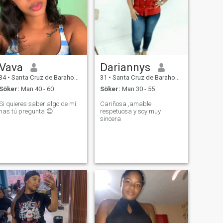
Vava
Dariannys
34
•
Santa Cruz de Barahona, Barahona, Dominikanska Rep.
31
•
Santa Cruz de Barahona, Barahona, Dominikanska Rep.
Söker:
Man 40 - 60
Söker:
Man 30 - 55
Si quieres saber algo de mí
Cariñosa ,amable
has tú pregunta 😊
respetuosa y soy muy
sincera