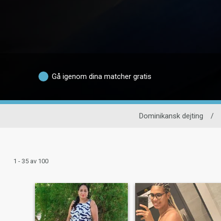
Gå igenom dina matcher gratis
Dominikansk dejting
/
1 - 35 av 100