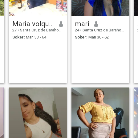
Maria volquez
mari
27
•
Santa Cruz de Barahona, Barahona, Dominikanska Rep.
24
•
Santa Cruz de Barahona, Barahona, Dominikanska Rep.
Söker:
Man 33 - 64
Söker:
Man 30 - 62