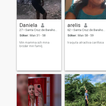
Daniela
arelis
27
•
Santa Cruz de Barahona, Barahona, Dominikanska Rep.
62
•
Santa Cruz de Barahona, Barahona, Dominikanska Rep.
Söker:
Man 31 - 58
Söker:
Man 58 - 59
Min mamma och mina
traquila atractiva cariñosa
bröder min familj