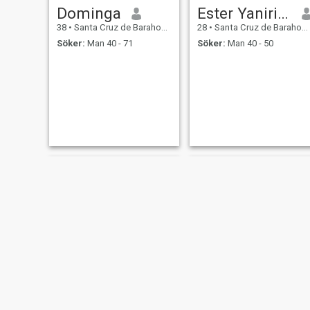
Dominga
Ester Yaniris posten
38
•
Santa Cruz de Barahona, Barahona, Dominikanska Rep.
28
•
Santa Cruz de Barahona, Barahona, Dominikanska Rep.
Söker:
Man 40 - 71
Söker:
Man 40 - 50
Gabriela
yani