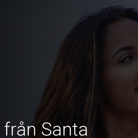
 från Santa