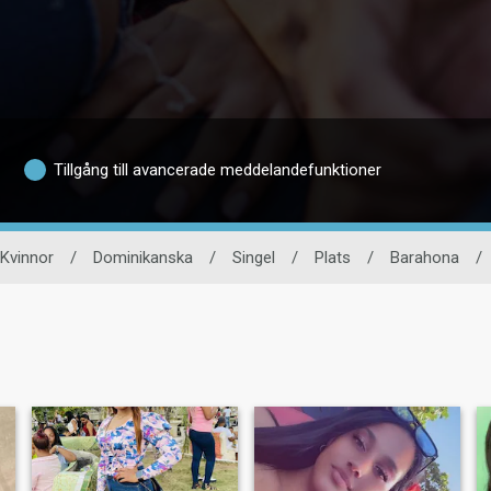
Tillgång till avancerade meddelandefunktioner
Kvinnor
/
Dominikanska
/
Singel
/
Plats
/
Barahona
/