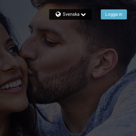
Svenska
Logga in