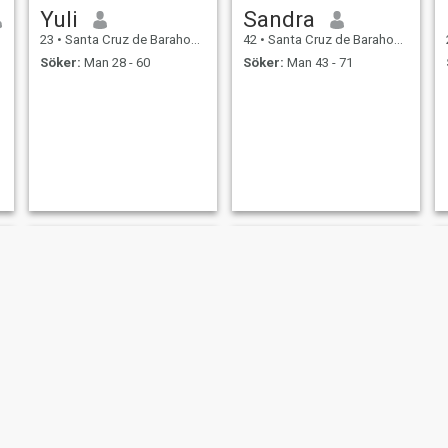
Yuli
Sandra
23
•
Santa Cruz de Barahona, Barahona, Dominikanska Rep.
42
•
Santa Cruz de Barahona, Barahona, Dominikanska Rep.
Söker:
Man 28 - 60
Söker:
Man 43 - 71
Nicauris
Xiomara