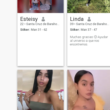
Esteisy
Linda
22
•
Santa Cruz de Barahona, Barahona, Dominikanska Rep.
39
•
Santa Cruz de Barahona, Barahona, Dominikanska Rep.
Söker:
Man 31 - 62
Söker:
Man 37 - 47
Muchas gracias 🙂 Ayudar
al universo a que nos
encontremos.