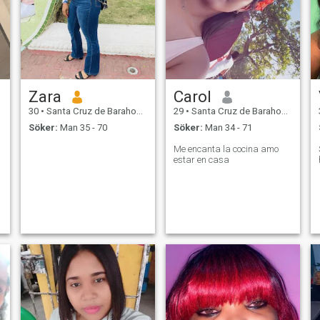
Zara
Carol
30
•
Santa Cruz de Barahona, Barahona, Dominikanska Rep.
29
•
Santa Cruz de Barahona, Barahona, Dominikanska Rep.
Söker:
Man 35 - 70
Söker:
Man 34 - 71
Me encanta la cocina amo
estar en casa