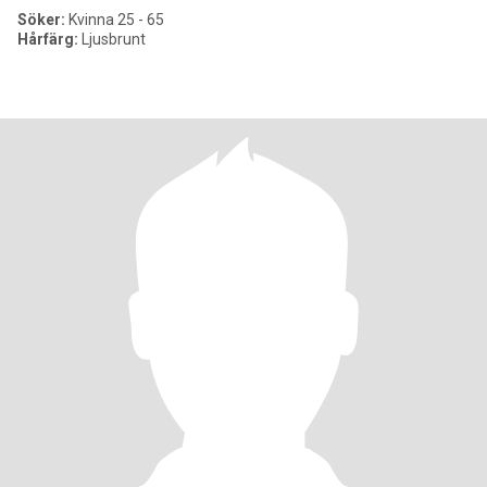
Söker:
Kvinna 25 - 65
Hårfärg:
Ljusbrunt