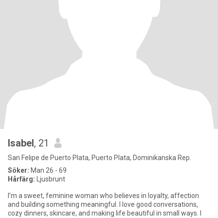
Isabel
, 21
San Felipe de Puerto Plata, Puerto Plata, Dominikanska Rep.
Söker:
Man 26 - 69
Hårfärg:
Ljusbrunt
I’m a sweet, feminine woman who believes in loyalty, affection
and building something meaningful. I love good conversations,
cozy dinners, skincare, and making life beautiful in small ways. I