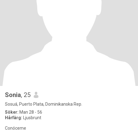
Sonia
, 25
Sosuá, Puerto Plata, Dominikanska Rep.
Söker:
Man 28 - 56
Hårfärg:
Ljusbrunt
Conóceme