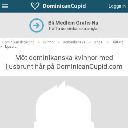
Logga in
Bli Medlem Gratis Nu
Träffa dominikanska singlar
Dominikansk dejting
>
Kvinnor
>
Dominikanska
>
Singel
>
Hårfärg
>
Ljusbrun
Möt dominikanska kvinnor med
ljusbrunt hår på DominicanCupid.com