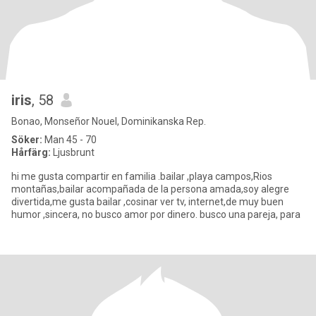
iris
, 58
Bonao, Monseñor Nouel, Dominikanska Rep.
Söker:
Man 45 - 70
Hårfärg:
Ljusbrunt
hi me gusta compartir en familia .bailar ,playa campos,Rios
montañas,bailar acompañada de la persona amada,soy alegre
divertida,me gusta bailar ,cosinar ver tv, internet,de muy buen
humor ,sincera, no busco amor por dinero. busco una pareja, para