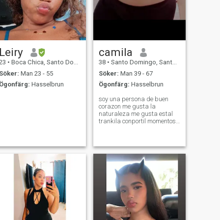
rädd för att gå hand i hand
som är mycket kärleksfull
uppriktig trogen på grund
av det en bra relation att vi
har en bra kommunikation
som ett par som vill
korrigera de brister som vi
Leiry
camila
måste växa som ett par.
23
•
Boca Chica, Santo Domingo, Dominikanska Rep.
38
•
Santo Domingo, Santo Domingo, Dominikanska Rep.
Söker:
Man 23 - 55
Söker:
Man 39 - 67
Ögonfärg:
Hasselbrun
Ögonfärg:
Hasselbrun
soy una persona de buen
corazon me gusta la
naturaleza me gusta estal
trankila conportil momentos
como un pelicula un trago