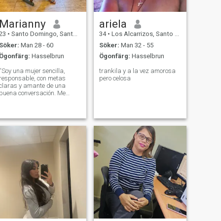
Marianny
ariela
23
•
Santo Domingo, Santo Domingo, Dominikanska Rep.
34
•
Los Alcarrizos, Santo Domingo, Dominikanska Rep.
Söker:
Man 28 - 60
Söker:
Man 32 - 55
Ögonfärg:
Hasselbrun
Ögonfärg:
Hasselbrun
“Soy una mujer sencilla,
trankila y a la vez amorosa
responsable, con metas
pero celosa
claras y amante de una
buena conversación. Me
gusta disfrutar los pequeños
detalles, la tranquilidad y los
buenos momentos.”