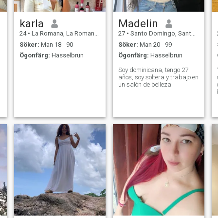
karla
Madelin
24
•
La Romana, La Romana, Dominikanska Rep.
27
•
Santo Domingo, Santo Domingo, Dominikanska Rep.
Söker:
Man 18 - 90
Söker:
Man 20 - 99
Ögonfärg:
Hasselbrun
Ögonfärg:
Hasselbrun
Soy dominicana, tengo 27
años, soy soltera y trabajo en
un salón de belleza