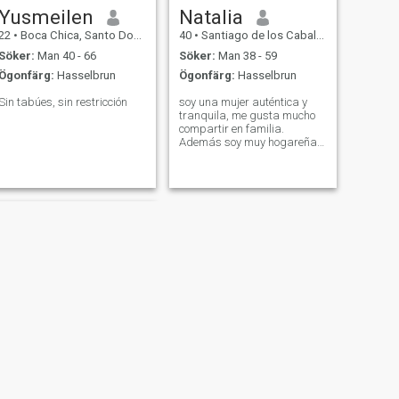
Yusmeilen
Natalia
22
•
Boca Chica, Santo Domingo, Dominikanska Rep.
40
•
Santiago de los Caballeros, Santiago, Dominikanska Rep.
Söker:
Man 40 - 66
Söker:
Man 38 - 59
Ögonfärg:
Hasselbrun
Ögonfärg:
Hasselbrun
Sin tabúes, sin restricción
soy una mujer auténtica y
tranquila, me gusta mucho
compartir en familia.
Además soy muy hogareña,
romántica y tierna soy
madre soltera y tengo un
niño de 10 años.
NÄSTA
Evelin