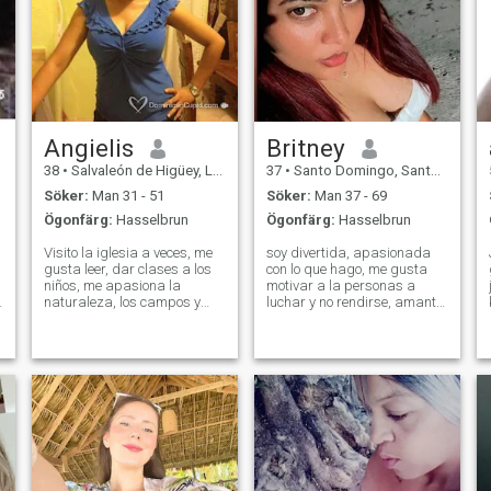
Angielis
Britney
38
•
Salvaleón de Higüey, La Altagracia, Dominikanska Rep.
37
•
Santo Domingo, Santo Domingo, Dominikanska Rep.
Söker:
Man 31 - 51
Söker:
Man 37 - 69
Ögonfärg:
Hasselbrun
Ögonfärg:
Hasselbrun
Visito la iglesia a veces, me
soy divertida, apasionada
gusta leer, dar clases a los
con lo que hago, me gusta
niños, me apasiona la
motivar a la personas a
E
naturaleza, los campos y
luchar y no rendirse, amante
encontrarme con la
a la vida, no me gustan las
naturaleza muy de cerca,
injusticia, trabajadora ,me
valoro y aprecio mucho las
gusta ayudar a los
cosas sencillas de la vida,
necesitados, bondadosa,
como tomarme un café al
muy amistosa y sobre todo
E
lado de la gente que
protectora de los in