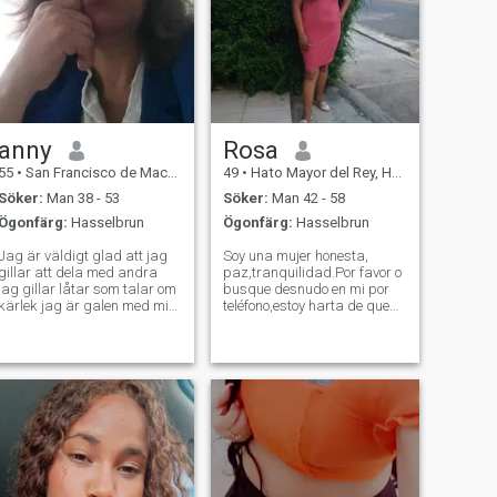
anny
Rosa
55
•
San Francisco de Macorís, Duarte, Dominikanska Rep.
49
•
Hato Mayor del Rey, Hato Mayor, Dominikanska Rep.
Söker:
Man 38 - 53
Söker:
Man 42 - 58
Ögonfärg:
Hasselbrun
Ögonfärg:
Hasselbrun
Jag är väldigt glad att jag
Soy una mujer honesta,
gillar att dela med andra
paz,tranquilidad.Por favor o
jag gillar låtar som talar om
busque desnudo en mi por
kärlek jag är galen med min
teléfono,estoy harta de que
merengue min bachata.i
me den su número y yo
gillar uppriktiga trogna
pienso que es para dialogar
människor eftersom jag ger
y conocerse, pero es para
vad jag ber jag är mycket
que me desnudo y no lo voy a
trogen jag är en älskare av
hacer,si usted busca a una
familj och vänner eftersom de
mujer y una r
är komplement till livet.jag
gillar hundar. Jag letar efter
en man som är villig att möta
utmaningarna i livet
tillsammans som inte är