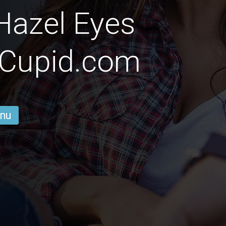
Hazel Eyes
nCupid.com
 nu