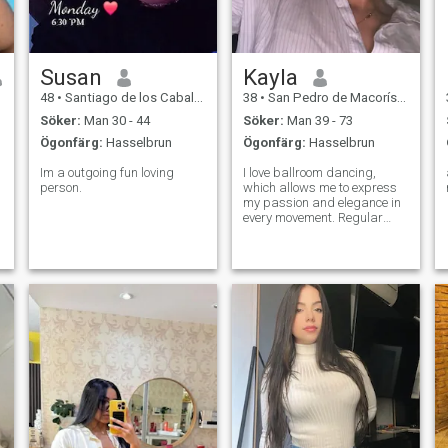
Susan
Kayla
48
•
Santiago de los Caballeros, Santiago, Dominikanska Rep.
38
•
San Pedro de Macorís, San Pedro de Macorís, Dominikanska Rep...
Söker:
Man 30 - 44
Söker:
Man 39 - 73
Ögonfärg:
Hasselbrun
Ögonfärg:
Hasselbrun
Im a outgoing fun loving
I love ballroom dancing,
person.
which allows me to express
my passion and elegance in
every movement. Regular
gym sessions help me stay
fit and feel energetic.
Traveling and cooking are
my true passions, I love
discovering new cultures and
experimenting wit