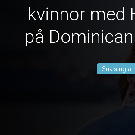
kvinnor med 
på Dominica
Sök singlar