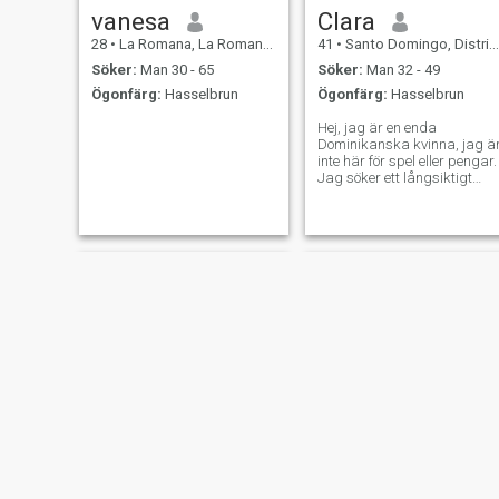
vanesa
Clara
28
•
La Romana, La Romana, Dominikanska Rep.
41
•
Santo Domingo, Distrito Nacional, Dominikanska Rep.
Söker:
Man 30 - 65
Söker:
Man 32 - 49
Ögonfärg:
Hasselbrun
Ögonfärg:
Hasselbrun
Hej, jag är en enda
Dominikanska kvinna, jag ä
inte här för spel eller pengar.
Jag söker ett långsiktigt
förhållande.
Anyeline
HILARY