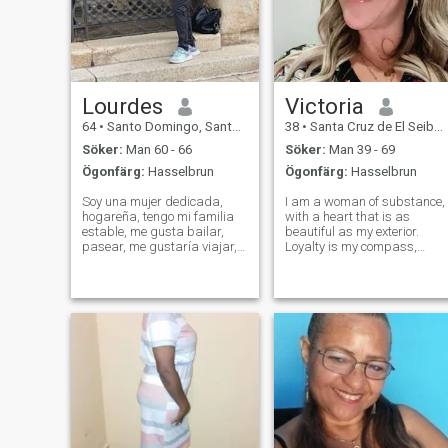
Lourdes
Victoria
64
•
Santo Domingo, Santo Domingo, Dominikanska Rep.
38
•
Santa Cruz de El Seibo, El Seíbo, Dominikanska Rep.
Söker:
Man 60 - 66
Söker:
Man 39 - 69
Ögonfärg:
Hasselbrun
Ögonfärg:
Hasselbrun
Soy una mujer dedicada,
I am a woman of substance,
hogareña, tengo mi familia
with a heart that is as
estable, me gusta bailar,
beautiful as my exterior.
pasear, me gustaría viajar,
Loyalty is my compass,
compartir con los demás,
guiding my actions and
hacer amistades. Si todo
relationships. I believe in the
marcha bien en un futuro
power of honesty and
conseguir un compañero
fairness, and I strive to treat
alegre, espléndido,
everyone with respect and
romántico, que me quiera y
understanding. I