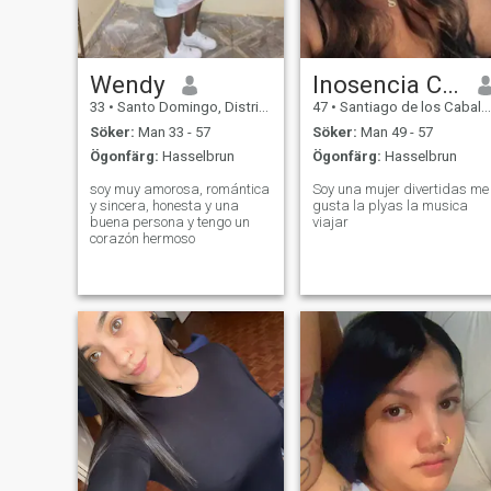
Wendy
Inosencia Cruz Matías
33
•
Santo Domingo, Distrito Nacional, Dominikanska Rep.
47
•
Santiago de los Caballeros, Santiago, Dominikanska Rep.
Söker:
Man 33 - 57
Söker:
Man 49 - 57
Ögonfärg:
Hasselbrun
Ögonfärg:
Hasselbrun
soy muy amorosa, romántica
Soy una mujer divertidas me
y sincera, honesta y una
gusta la plyas la musica
buena persona y tengo un
viajar
corazón hermoso