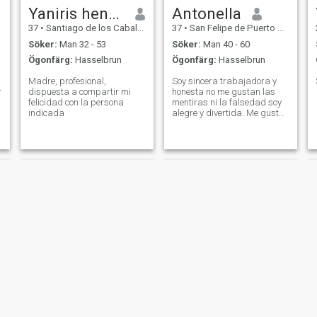
Yaniris henriquez
Antonella
37
•
Santiago de los Caballeros, Santiago, Dominikanska Rep.
37
•
San Felipe de Puerto Plata, Puerto Plata, Dominikanska Rep.
Söker:
Man 32 - 53
Söker:
Man 40 - 60
Ögonfärg:
Hasselbrun
Ögonfärg:
Hasselbrun
Madre, profesional,
Soy sincera trabajadora y
r
dispuesta a compartir mi
honesta no me gustan las
felicidad con la persona
mentiras ni la falsedad soy
indicada
alegre y divertida. Me gusta
bailar salir de compras,
comidas playa ect
Lisandra
Esmeralda