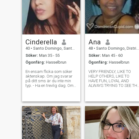
Cinderella
Ana
40
•
Santo Domingo, Santo Domingo, Dominikanska Rep.
48
•
Santo Domingo, Distrito Nacional, Dominikanska Rep.
Söker:
Man 35 - 55
Söker:
Man 45 - 60
Ögonfärg:
Hasselbrun
Ögonfärg:
Hasselbrun
En ensam flicka som söker
VERY FRIENDLY, LIKE TO
äktenskap. Om jag svarar
HELP OTHERS, LIKE TO
på ditt sms är du inte min
HAVE FUN, LOYAL AND
typ. - Ha en trevlig dag. Om
ALWAYS TRYING TO SEE TH
han inte tävlar mot dig är
THINGS IN A VERY POSITIVE
han inte min typ. Vänligen ha
WAY. I ALWAYS TRY TO
mer än två bilder och fyll i din
AVOID PROBLEMS OR ISUES
profil, annars svarar jag
WITH PEOPLE CAUSE I
inte.
DONT LIKE TO BE MAD AT
ANYONE. EASY GOING, LOV
OUTDOORS, GO CAMPING,