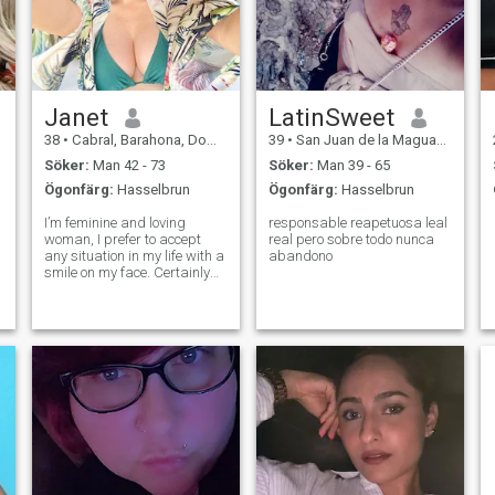
Janet
LatinSweet
38
•
Cabral, Barahona, Dominikanska Rep.
39
•
San Juan de la Maguana, San Juan, Dominikanska Rep.
Söker:
Man 42 - 73
Söker:
Man 39 - 65
Ögonfärg:
Hasselbrun
Ögonfärg:
Hasselbrun
I’m feminine and loving
responsable reapetuosa leal
woman, I prefer to accept
real pero sobre todo nunca
any situation in my life with a
abandono
smile on my face. Certainly
I’m serious in some
situations, but I can say for
sure that I’m an optimist by
nature. I’ll always bring joy
into my family’s life and
suppo