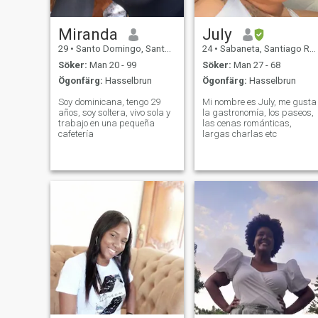
Miranda
July
29
•
Santo Domingo, Santo Domingo, Dominikanska Rep.
24
•
Sabaneta, Santiago Rodríguez, Dominikanska Rep.
Söker:
Man 20 - 99
Söker:
Man 27 - 68
Ögonfärg:
Hasselbrun
Ögonfärg:
Hasselbrun
Soy dominicana, tengo 29
Mi nombre es July, me gusta
años, soy soltera, vivo sola y
la gastronomía, los paseos,
trabajo en una pequeña
las cenas románticas,
cafetería
largas charlas etc