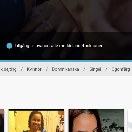
Tillgång till avancerade meddelandefunktioner
k dejting
/
Kvinnor
/
Dominikanska
/
Singel
/
Ögonfärg