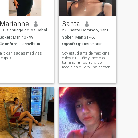
Marianne
Santa
30
•
Santiago de los Caballeros, Santiago, Dominikanska Rep.
27
•
Santo Domingo, Santo Domingo, Dominikanska Rep.
Söker:
Man 40 - 99
Söker:
Man 31 - 63
Ögonfärg:
Hasselbrun
Ögonfärg:
Hasselbrun
allt kan sägas med viss
Soy estudiante de medicina
respekt.
estoy a un año y medio de
terminar mi carrera de
medicina quiero una persona
que sea inteligente que sea
buena conmigo para que
tengamos una familia y yo
compartir todo lo que pueda
con mi