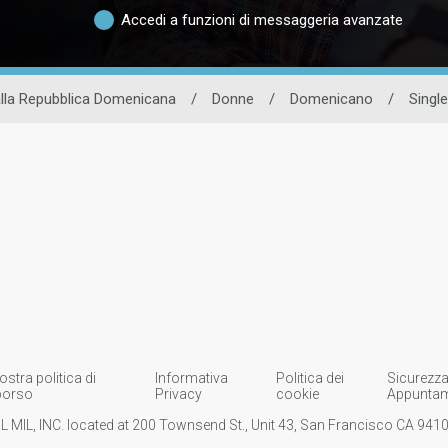
Accedi a funzioni di messaggeria avanzate
alla Repubblica Domenicana
/
Donne
/
Domenicano
/
Single
ostra politica di
Informativa
Politica dei
Sicurezza
borso
Privacy
cookie
Appuntam
IL MIL, INC. located at 200 Townsend St., Unit 43, San Francisco CA 94