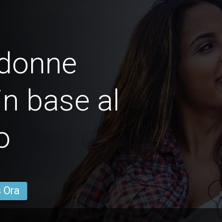
 donne
n base al
o
s Ora