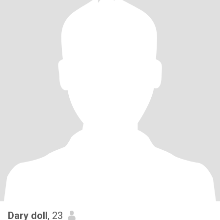
Dary doll
, 23