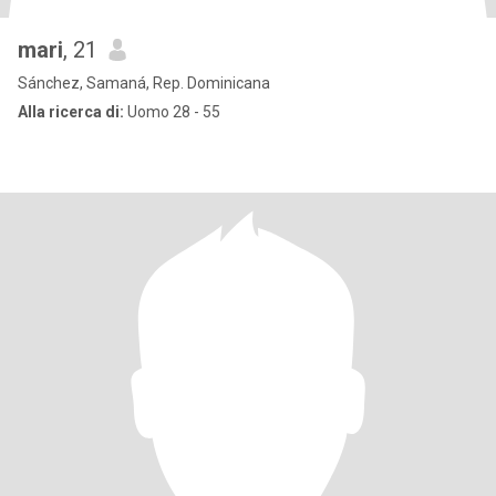
mari
, 21
Sánchez, Samaná, Rep. Dominicana
Alla ricerca di:
Uomo 28 - 55