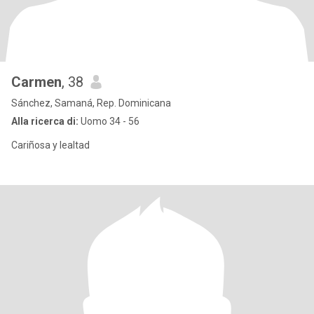
Carmen
, 38
Sánchez, Samaná, Rep. Dominicana
Alla ricerca di:
Uomo 34 - 56
Cariñosa y lealtad