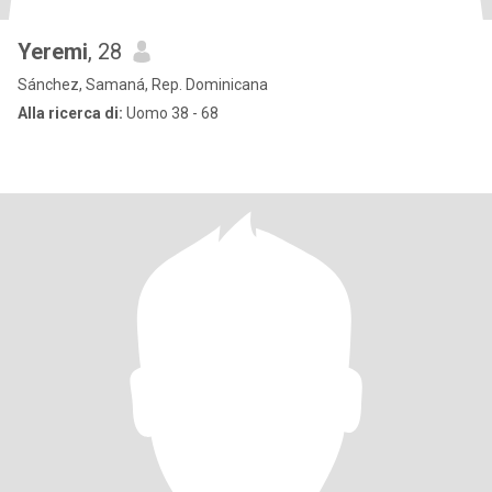
Yeremi
, 28
Sánchez, Samaná, Rep. Dominicana
Alla ricerca di:
Uomo 38 - 68