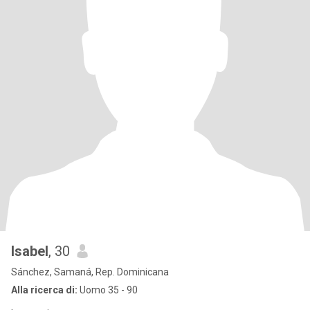
Isabel
, 30
Sánchez, Samaná, Rep. Dominicana
Alla ricerca di:
Uomo 35 - 90