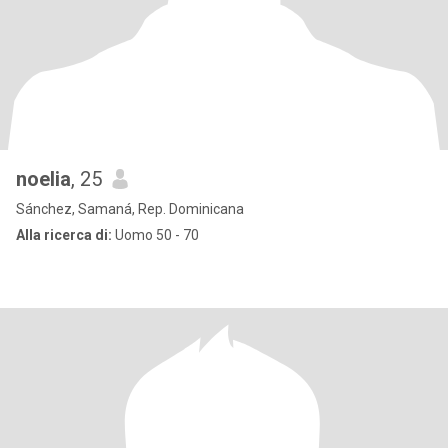
noelia
, 25
Sánchez, Samaná, Rep. Dominicana
Alla ricerca di:
Uomo 50 - 70