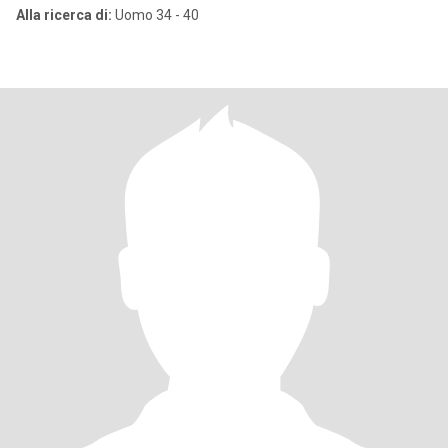
Alla ricerca di:
Uomo 34 - 40