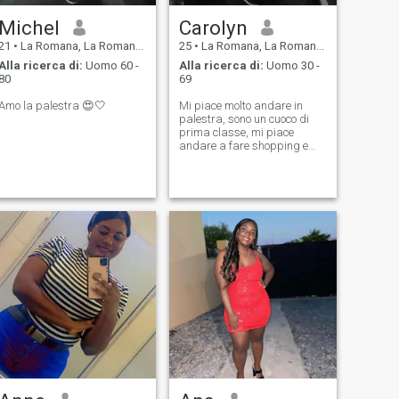
Michel
Carolyn
21
•
La Romana, La Romana, Rep. Dominicana
25
•
La Romana, La Romana, Rep. Dominicana
Alla ricerca di:
Uomo 60 -
Alla ricerca di:
Uomo 30 -
80
69
Amo la palestra 😍🤍
Mi piace molto andare in
palestra, sono un cuoco di
prima classe, mi piace
andare a fare shopping e
passare del tempo con la
mia famiglia