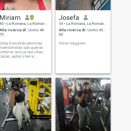
Miriam
Josefa
45
•
La Romana, La Romana, Rep. Dominicana
54
•
La Romana, La Romana, Rep. Dominicana
Alla ricerca di:
Uomo 48 -
Alla ricerca di:
Uomo 45 -
70
60
Estoy buscando personas
Vorrei viaggiare
inversionistas que quieran
comprar acá ya sea villas,
casas, aptos o tierra.
También Hacemos tours
interno