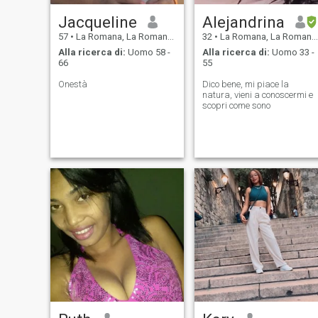
Jacqueline
Alejandrina
57
•
La Romana, La Romana, Rep. Dominicana
32
•
La Romana, La Romana, Rep. Dominicana
Alla ricerca di:
Uomo 58 -
Alla ricerca di:
Uomo 33 -
66
55
Onestà
Dico bene, mi piace la
natura, vieni a conoscermi e
scopri come sono