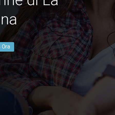
na
s Ora