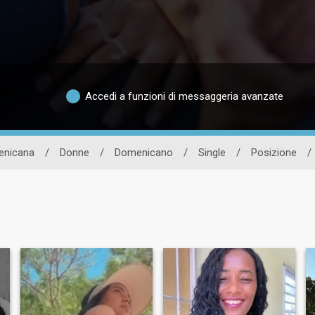
Accedi a funzioni di messaggeria avanzate
menicana
/
Donne
/
Domenicano
/
Single
/
Posizione
/