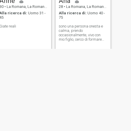
Anne
Ana
30
•
La Romana, La Romana, Rep. Dominicana
28
•
La Romana, La Romana, Rep. Dominicana
Alla ricerca di:
Uomo 31 -
Alla ricerca di:
Uomo 40 -
45
75
Siate reali
sono una persona onesta e
calma, prendo
occasionalmente, vivo con
mio figlio, cerco di formare
una relazione stabile in
futuro.
SUCCESSIVO
Marlene
26
•
La Romana, La Romana, Rep. Dominicana