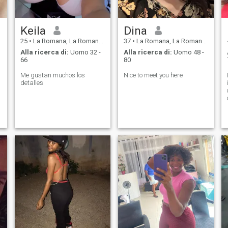
Keila
Dina
25
•
La Romana, La Romana, Rep. Dominicana
37
•
La Romana, La Romana, Rep. Dominicana
Alla ricerca di:
Uomo 32 -
Alla ricerca di:
Uomo 48 -
66
80
Me gustan muchos los
Nice to meet you here
detalles