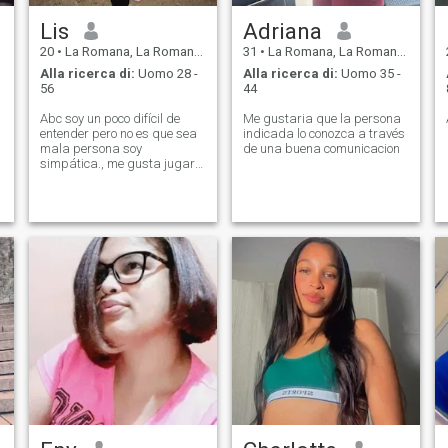
Lis
Adriana
20
•
La Romana, La Romana, Rep. Dominicana
31
•
La Romana, La Romana, Rep. Dominicana
Alla ricerca di:
Uomo 28 -
Alla ricerca di:
Uomo 35 -
56
44
Abc soy un poco difícil de
Me gustaria que la persona
entender pero no es que sea
indicada lo conozca a través
mala persona soy
de una buena comunicacion
simpática., me gusta jugar
mucho con mi pareja soy un
amor con quién me trata
bien...♥️