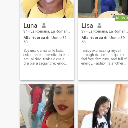
NUOVO
Luna
Lisa
34
•
La Romana, La Romana, Rep. Dominicana
37
•
La Romana, La Romana, Rep. Dominicana
Alla ricerca di:
Uomo 32 -
Alla ricerca di:
Uomo 39 -
50
68
Soy una dama ante todo,
I enjoy expressing myself
estudiante universitaria en la
through dance - it helps me
actualidad, trabajo día a
feel free, feminine, and full of
día para seguir creciendo
energy. Fashion is another
como persona, como mujer y
passion of mine. I love
parte de esta sociedad tengo
creating stylish looks and
valores y principios
experimenting with different
innegociables, no estoy aquí
outfits. Photography inspires
para negocios ni nada
me too, because I like cap
parecido. tengo