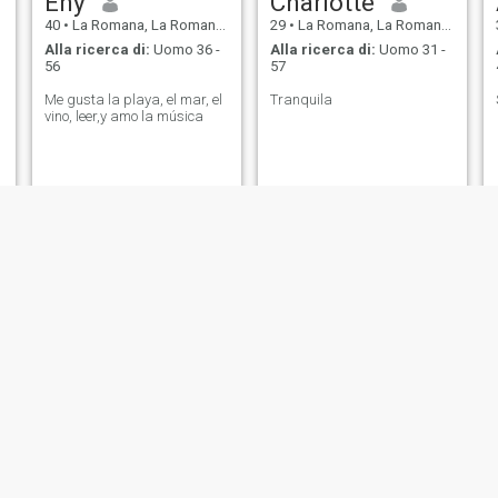
Eny
Charlotte
40
•
La Romana, La Romana, Rep. Dominicana
29
•
La Romana, La Romana, Rep. Dominicana
Alla ricerca di:
Uomo 36 -
Alla ricerca di:
Uomo 31 -
56
57
Me gusta la playa, el mar, el
Tranquila
vino, leer,y amo la música
Jeniffer
Scarlet
38
•
La Romana, La Romana, Rep. Dominicana
26
•
La Romana, La Romana, Rep. Dominicana