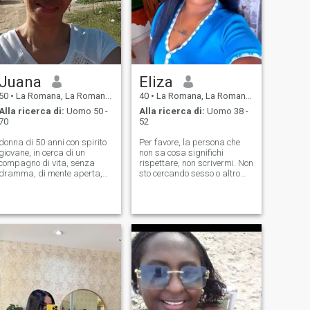
Juana
Eliza
50
•
La Romana, La Romana, Rep. Dominicana
40
•
La Romana, La Romana, Rep. Dominicana
Alla ricerca di:
Uomo 50 -
Alla ricerca di:
Uomo 38 -
70
52
donna di 50 anni con spirito
Per favore, la persona che
giovane, in cerca di un
non sa cosa significhi
compagno di vita, senza
rispettare, non scrivermi. Non
dramma, di mente aperta,
sto cercando sesso o altro
leale, per condividere la mia
perche' penso che sia
pace con la sua, non
qualcosa di reciproco. Sono
chiedermi foto intime perché
una persona che rispetta,
sono solo per il mio
cosi' che tu mi rispetti. niente
compagno, se cerchi seni e
parole scortesi. Mi descrivo
tracciato grande, qui non è,
come una persona semplice,
continua a scivolare, io mai
parlo poco, onesto, sincero e
chiedere soldi, penso che un
rispettoso, credo nell'amore
vero uomo non si deve
romantico e nella serietà
chiedere lui conosce i bisogni
davanti a tutti, che il Signore
del suo partner e li copre,
vi benedica. Cerca l'amicizia
sono rilassata, hai un po 'di
e chi conosce solo Dio
umore nero, non sono qui per