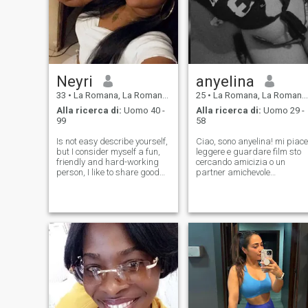
Neyri
anyelina
33
•
La Romana, La Romana, Rep. Dominicana
25
•
La Romana, La Romana, Rep. Dominicana
Alla ricerca di:
Uomo 40 -
Alla ricerca di:
Uomo 29 -
99
58
Is not easy describe yourself,
Ciao, sono anyelina! mi piace
but I consider myself a fun,
leggere e guardare film sto
friendly and hard-working
cercando amicizia o un
person, I like to share good
partner amichevole
moments with friends, meet
rispettoso non mi piace
new people and places and
perdere tempo né mi
have a good time, I love
approccio con un'altra
cooking, it is one of my
persona poiché è molto
favorite things apart from
prezioso ho 23 anni e sono
spend
molto chiaro cosa voglio sono
molto carismatico e
affettuoso mi piace conoscer
💋❤️ spero che trascorra un
bella giornata