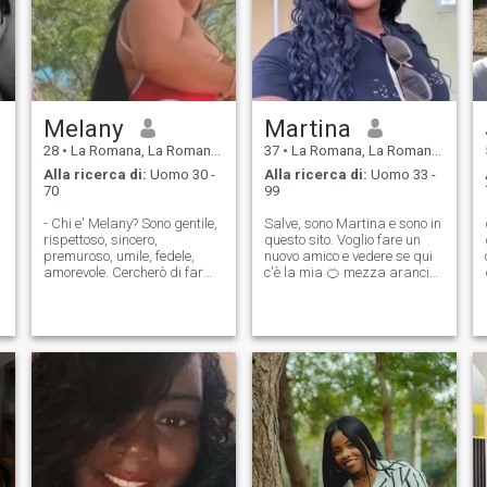
Melany
Martina
28
•
La Romana, La Romana, Rep. Dominicana
37
•
La Romana, La Romana, Rep. Dominicana
Alla ricerca di:
Uomo 30 -
Alla ricerca di:
Uomo 33 -
70
99
- Chi e' Melany? Sono gentile,
Salve, sono Martina e sono in
rispettoso, sincero,
questo sito. Voglio fare un
premuroso, umile, fedele,
nuovo amico e vedere se qui
amorevole. Cercherò di far
c'è la mia 🍊 mezza arancia,
sentire bene il mio partner in
ma nel frattempo ho
ogni senso della parola. Lo
intenzione di avere tequila
adoro 💕, ma non mi piace
con 🍋 di limone e sale
giocare con i sentimenti di
mentre arrivo che vi sto
nessuno. Sono tutto quello
aspettando e vi prego se
che cerchi in una latina.
avete un partner non
sprecate il vostro tempo con
e
me non mi faccia perdere il
mio, per favore, e se hai la
a
tua complicata relazione non
vieni a complicare il mio
voglio una sola persona che
sappia cosa vuoi, non voglio