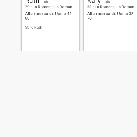
Ruth
Kary
29
•
La Romana, La Romana, Rep. Dominicana
33
•
La Romana, La Romana, Rep. Dominicana
Alla ricerca di:
Uomo 44 -
Alla ricerca di:
Uomo 38 -
80
70
Sono Ruth
Hilma
Margarita
37
•
La Romana, La Romana, Rep. Dominicana
42
•
La Romana, La Romana, Rep. Dominicana