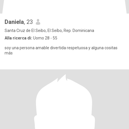
Daniela
, 23
Santa Cruz de El Seibo, El Seíbo, Rep. Dominicana
Alla ricerca di:
Uomo 28 - 55
soy una persona amable divertida respetuosa y alguna cositas
más