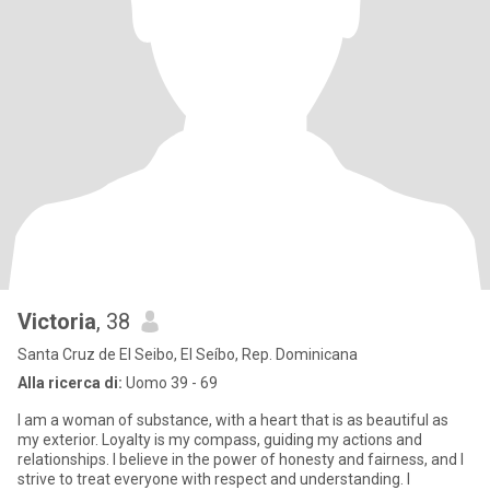
Victoria
, 38
Santa Cruz de El Seibo, El Seíbo, Rep. Dominicana
Alla ricerca di:
Uomo 39 - 69
I am a woman of substance, with a heart that is as beautiful as
my exterior. Loyalty is my compass, guiding my actions and
relationships. I believe in the power of honesty and fairness, and I
strive to treat everyone with respect and understanding. I