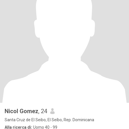
Nicol Gomez
, 24
Santa Cruz de El Seibo, El Seíbo, Rep. Dominicana
Alla ricerca di:
Uomo 40 - 99