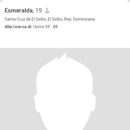
Esmeralda
, 19
Santa Cruz de El Seibo, El Seíbo, Rep. Dominicana
Alla ricerca di:
Uomo 59 - 88