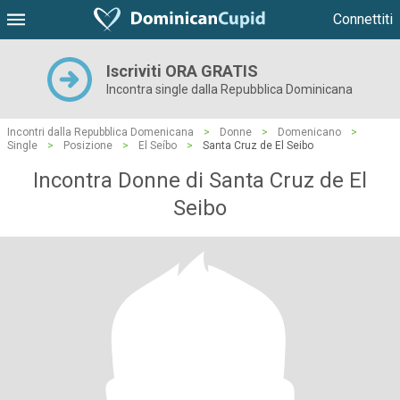
Connettiti
Iscriviti ORA GRATIS
Incontra single dalla Repubblica Dominicana
Incontri dalla Repubblica Domenicana
>
Donne
>
Domenicano
>
Single
>
Posizione
>
El Seíbo
>
Santa Cruz de El Seibo
Incontra Donne di Santa Cruz de El
Seibo