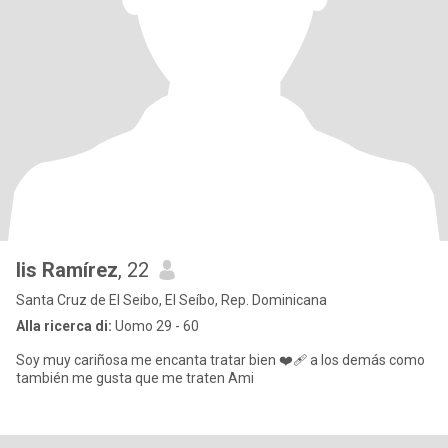
lis Ramírez
, 22
Santa Cruz de El Seibo, El Seíbo, Rep. Dominicana
Alla ricerca di:
Uomo 29 - 60
Soy muy cariñosa me encanta tratar bien ❤️‍🩹 a los demás como
también me gusta que me traten Ami