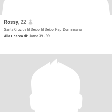
Rossy
, 22
Santa Cruz de El Seibo, El Seíbo, Rep. Dominicana
Alla ricerca di:
Uomo 39 - 99