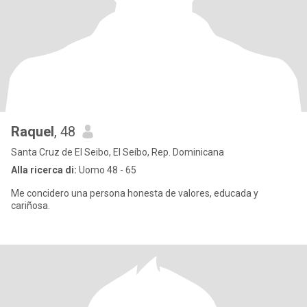
Raquel
, 48
Santa Cruz de El Seibo, El Seíbo, Rep. Dominicana
Alla ricerca di:
Uomo 48 - 65
Me concidero una persona honesta de valores, educada y
cariñosa.