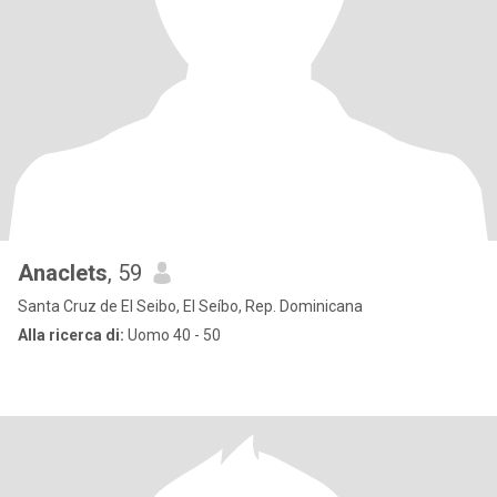
Anaclets
, 59
Santa Cruz de El Seibo, El Seíbo, Rep. Dominicana
Alla ricerca di:
Uomo 40 - 50