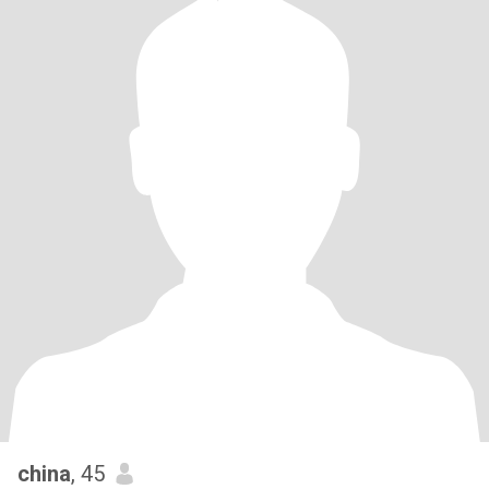
china
, 45