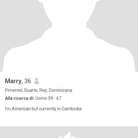
Marry
, 36
Pimentel, Duarte, Rep. Dominicana
Alla ricerca di:
Uomo 39 - 67
I'm American but currently in Cambodia