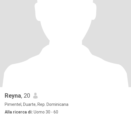
Reyna
, 20
Pimentel, Duarte, Rep. Dominicana
Alla ricerca di:
Uomo 30 - 60