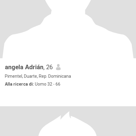
angela Adrián
, 26
Pimentel, Duarte, Rep. Dominicana
Alla ricerca di:
Uomo 32 - 66