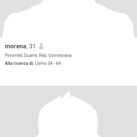
morena
, 31
Pimentel, Duarte, Rep. Dominicana
Alla ricerca di:
Uomo 34 - 64