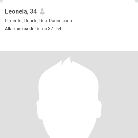
Leonela
, 34
Pimentel, Duarte, Rep. Dominicana
Alla ricerca di:
Uomo 37 - 64