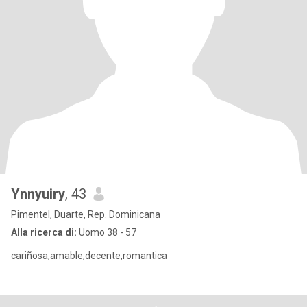
Ynnyuiry
, 43
Pimentel, Duarte, Rep. Dominicana
Alla ricerca di:
Uomo 38 - 57
cariñosa,amable,decente,romantica