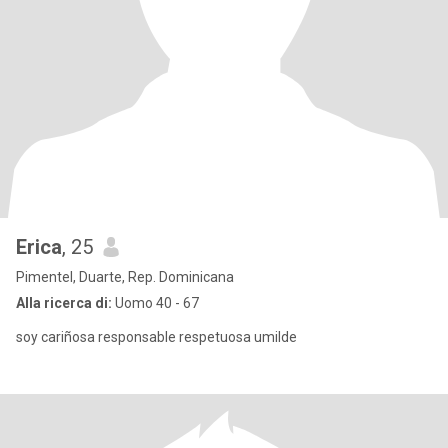
Erica
, 25
Pimentel, Duarte, Rep. Dominicana
Alla ricerca di:
Uomo 40 - 67
soy cariñosa responsable respetuosa umilde