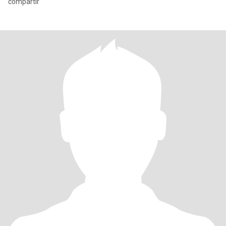
compartir