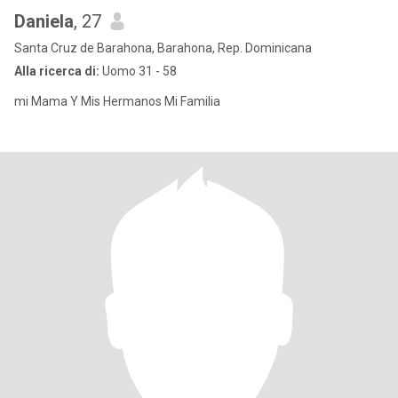
Daniela
, 27
Santa Cruz de Barahona, Barahona, Rep. Dominicana
Alla ricerca di:
Uomo 31 - 58
mi Mama Y Mis Hermanos Mi Familia