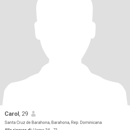
Carol
, 29
Santa Cruz de Barahona, Barahona, Rep. Dominicana