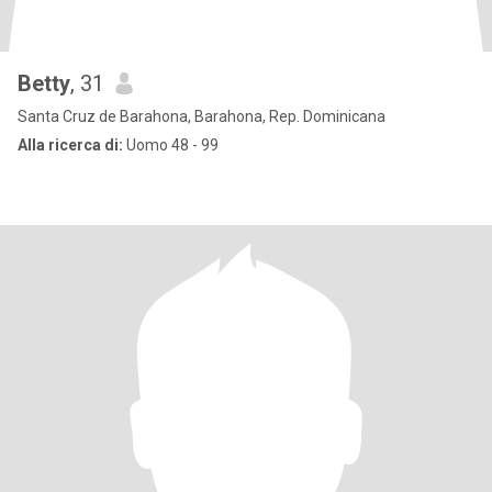
Betty
, 31
Santa Cruz de Barahona, Barahona, Rep. Dominicana
Alla ricerca di:
Uomo 48 - 99