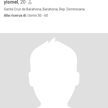
yismel
, 20
Santa Cruz de Barahona, Barahona, Rep. Dominicana
Alla ricerca di:
Uomo 30 - 60