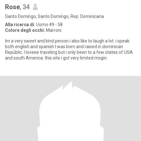
Rose
, 34
Santo Domingo, Santo Domingo, Rep. Dominicana
Alla ricerca di:
Uomo 49 - 58
Colore degli occhi:
Marroni
Im a very sweet and kind person i also like to laugh a lot. i speak
both english and spanish I was born and raised in dominican
Repúblic. I loveee traveling but i only been to a few states of USA
and south America. this site i got very limited msgin