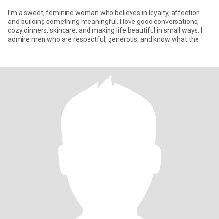
I’m a sweet, feminine woman who believes in loyalty, affection
and building something meaningful. I love good conversations,
cozy dinners, skincare, and making life beautiful in small ways. I
admire men who are respectful, generous, and know what the