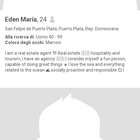
Eden María
, 24
San Felipe de Puerto Plata, Puerto Plata, Rep. Dominicana
Alla ricerca di:
Uomo 40 - 99
Colore degli occhi:
Marroni
I am a real estate agent 👋 Real estate 🇩🇴 hospitality and
tourism, I have an agency 🇩🇴 I consider myself a fun person,
capable of doing great things ☀️ I love the sea and everything
related to the ocean 🌊 socially proactive and responsible 💞 I