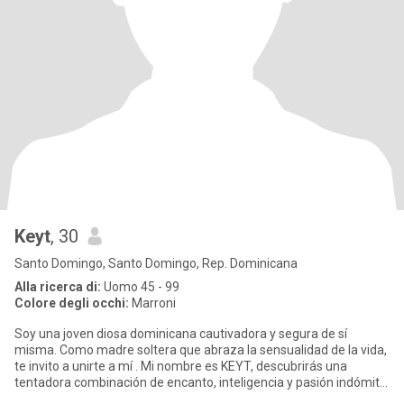
Keyt
, 30
Santo Domingo, Santo Domingo, Rep. Dominicana
Alla ricerca di:
Uomo 45 - 99
Colore degli occhi:
Marroni
Soy una joven diosa dominicana cautivadora y segura de sí
misma. Como madre soltera que abraza la sensualidad de la vida,
te invito a unirte a mí . Mi nombre es KEYT, descubrirás una
tentadora combinación de encanto, inteligencia y pasión indómita.
A