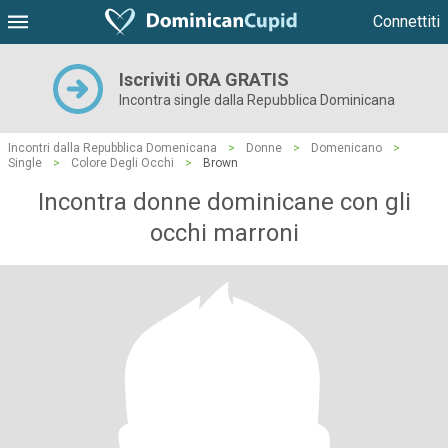
Connettiti
Iscriviti ORA GRATIS
Incontra single dalla Repubblica Dominicana
Incontri dalla Repubblica Domenicana
>
Donne
>
Domenicano
>
Single
>
Colore Degli Occhi
>
Brown
Incontra donne dominicane con gli
occhi marroni