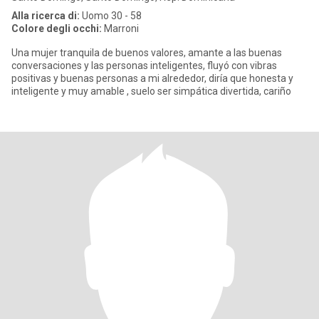
Alla ricerca di:
Uomo 30 - 58
Colore degli occhi:
Marroni
Una mujer tranquila de buenos valores, amante a las buenas
conversaciones y las personas inteligentes, fluyó con vibras
positivas y buenas personas a mi alrededor, diría que honesta y
inteligente y muy amable , suelo ser simpática divertida, cariño