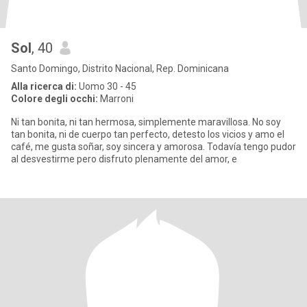
Sol
, 40
Santo Domingo, Distrito Nacional, Rep. Dominicana
Alla ricerca di:
Uomo 30 - 45
Colore degli occhi:
Marroni
Ni tan bonita, ni tan hermosa, simplemente maravillosa. No soy
tan bonita, ni de cuerpo tan perfecto, detesto los vicios y amo el
café, me gusta soñar, soy sincera y amorosa. Todavía tengo pudor
al desvestirme pero disfruto plenamente del amor, e