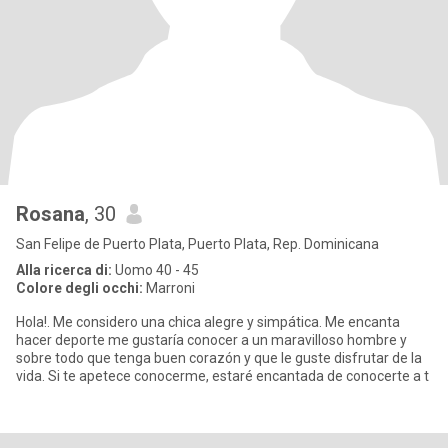
Rosana
, 30
San Felipe de Puerto Plata, Puerto Plata, Rep. Dominicana
Alla ricerca di:
Uomo 40 - 45
Colore degli occhi:
Marroni
Hola!. Me considero una chica alegre y simpática. Me encanta
hacer deporte me gustaría conocer a un maravilloso hombre y
sobre todo que tenga buen corazón y que le guste disfrutar de la
vida. Si te apetece conocerme, estaré encantada de conocerte a t