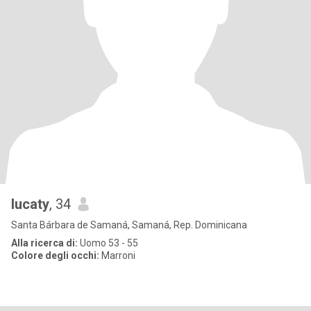
lucaty
, 34
Santa Bárbara de Samaná, Samaná, Rep. Dominicana
Alla ricerca di:
Uomo 53 - 55
Colore degli occhi:
Marroni