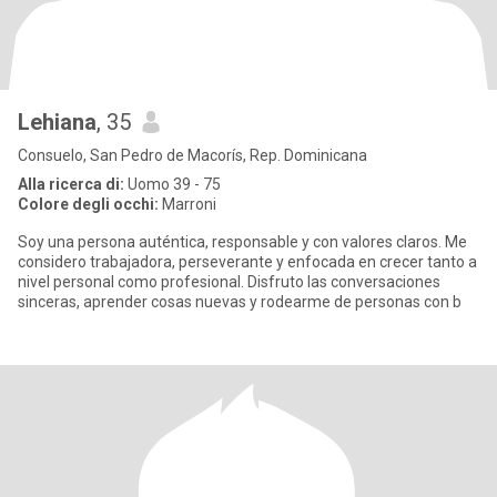
Lehiana
, 35
Consuelo, San Pedro de Macorís, Rep. Dominicana
Alla ricerca di:
Uomo 39 - 75
Colore degli occhi:
Marroni
Soy una persona auténtica, responsable y con valores claros. Me
considero trabajadora, perseverante y enfocada en crecer tanto a
nivel personal como profesional. Disfruto las conversaciones
sinceras, aprender cosas nuevas y rodearme de personas con b