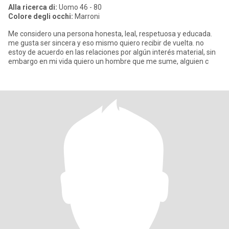
Alla ricerca di:
Uomo 46 - 80
Colore degli occhi:
Marroni
Me considero una persona honesta, leal, respetuosa y educada.
me gusta ser sincera y eso mismo quiero recibir de vuelta. no
estoy de acuerdo en las relaciones por algún interés material, sin
embargo en mi vida quiero un hombre que me sume, alguien c