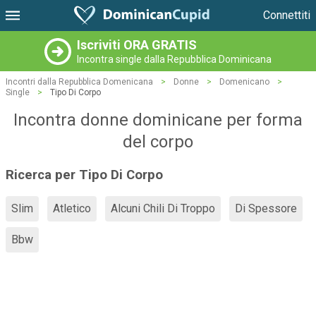
Connettiti
Iscriviti ORA GRATIS
Incontra single dalla Repubblica Dominicana
Incontri dalla Repubblica Domenicana
>
Donne
>
Domenicano
>
Single
>
Tipo Di Corpo
Incontra donne dominicane per forma
del corpo
Ricerca per Tipo Di Corpo
Slim
Atletico
Alcuni Chili Di Troppo
Di Spessore
Bbw