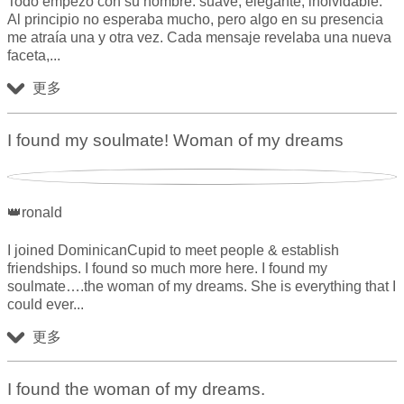
Todo empezó con su nombre: suave, elegante, inolvidable.
Al principio no esperaba mucho, pero algo en su presencia
me atraía una y otra vez. Cada mensaje revelaba una nueva
faceta,
更多
I found my soulmate! Woman of my dreams
👑ronald
I joined DominicanCupid to meet people & establish
friendships. I found so much more here. I found my
soulmate….the woman of my dreams. She is everything that I
could ever
更多
I found the woman of my dreams.